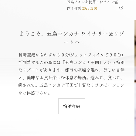
島ワイナリーセミナー
五島ワインを使用したワイン塩
2025-
作り体験
04
2025-02-04
ようこそ、五島コンカナ ワイナリー＆リゾ
ートへ
長崎空港からわずか３０分(ジェットフォイルで９０分)
で到着するこの島には「五島コンカナ王国」という特別
なリゾートがあります。都市の喧噪を離れ、美しい自然
と、美味なる食を楽しむ休息の場所。遊んで、食べて、
癒されて。五島コンカナ王国で上質なリラクゼーション
をご体感下さい。
宿泊詳細