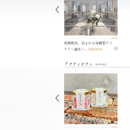
島ワイナリーセミナー
長崎県初、泊まれる体験型ワイ
2025-
ナリー誕生へ...
04
2026-04-03
アクティビティ
Activity