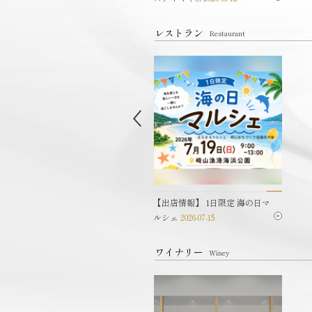
レストラン
Restaurant
予約制】五島ならではの和食
【出店情報】 1日限定 海の日マ
ニュー
2024-06-28
ルシェ
2026-07-15
ワイナリー
Winey