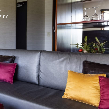
。
wine.