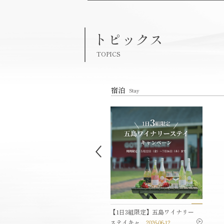
トピックス
TOPICS
宿泊
Stay
島ワインを使用したワイン塩
【1日3組限定】五島ワイナリー
り体験
2025-02-04
ステイキャ...
2026-06-12