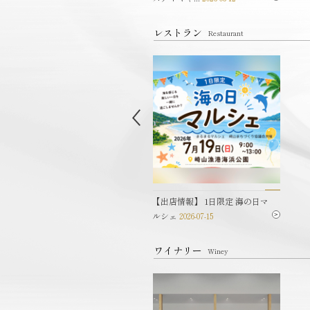
レストラン
Restaurant
予約制】五島ならではの和食
【出店情報】 1日限定 海の日マ
ニュー
2024-06-28
ルシェ
2026-07-15
ワイナリー
Winey