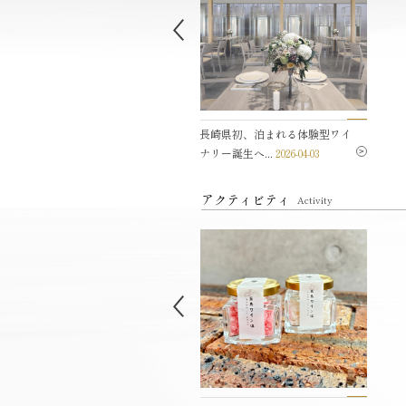
島ワイナリーセミナー
長崎県初、泊まれる体験型ワイ
2025-
ナリー誕生へ...
04
2026-04-03
アクティビティ
Activity