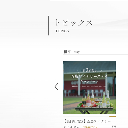
トピックス
TOPICS
宿泊
Stay
島ワインを使用したワイン塩
【1日3組限定】五島ワイナリー
り体験
2025-02-04
ステイキャ...
2026-06-12