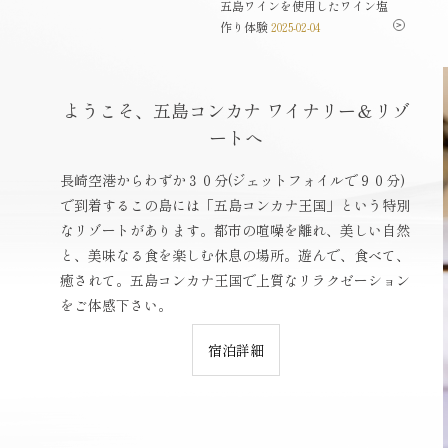
島ワイナリーセミナー
五島ワインを使用したワイン塩
2025-
作り体験
04
2025-02-04
ようこそ、五島コンカナ ワイナリー＆リゾ
ートへ
長崎空港からわずか３０分(ジェットフォイルで９０分)
で到着するこの島には「五島コンカナ王国」という特別
なリゾートがあります。都市の喧噪を離れ、美しい自然
と、美味なる食を楽しむ休息の場所。遊んで、食べて、
癒されて。五島コンカナ王国で上質なリラクゼーション
をご体感下さい。
宿泊詳細