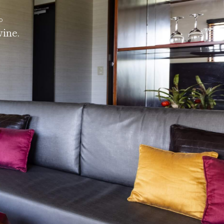
。
wine.